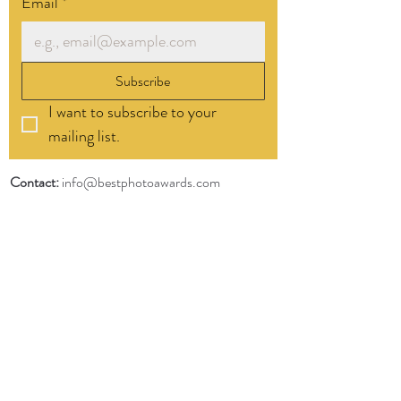
Email
*
Subscribe
I want to subscribe to your 
mailing list.
Contact:
info@bestphotoawards.com
Under World Organization for Design, Art &
Creative Competitions